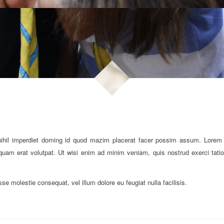
ihil imperdiet doming id quod mazim placerat facer possim assum. Lorem i
uam erat volutpat. Ut wisi enim ad minim veniam, quis nostrud exerci tation
sse molestie consequat, vel illum dolore eu feugiat nulla facilisis.